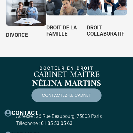
DROIT DE LA
DROIT
FAMILLE
COLLABORATIF
DIVORCE
DOCTEUR EN DROIT
CABINET MAÎTRE
NÉLINA MARTINS
CONTACTEZ-LE CABINET
CONTACT
Adresse : 26 Rue Beaubourg, 75003 Paris
Téléphone :
01 85 53 05 63